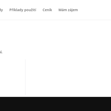
dy
Příklady použití
Ceník
Mám zájem
í.