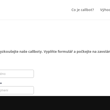
Co je callbot?
Výho
yzkoušejte naše callboty. Vyplňte formulář a počkejte na zavolán